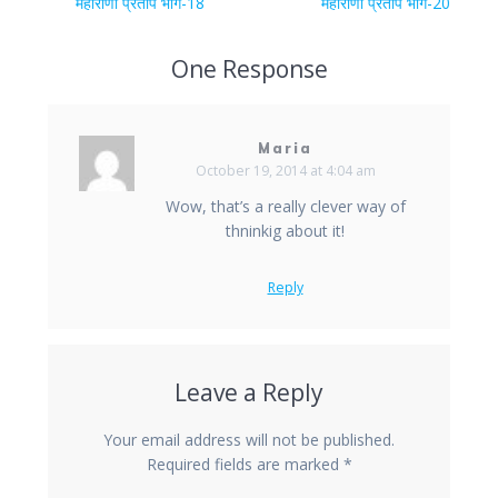
navigation
Previous
महाराणा प्रताप भाग-18
Next
महाराणा प्रताप भाग-20
post:
post:
One Response
Maria
October 19, 2014 at 4:04 am
Wow, that’s a really clever way of
thninkig about it!
Reply
Leave a Reply
Your email address will not be published.
Required fields are marked
*