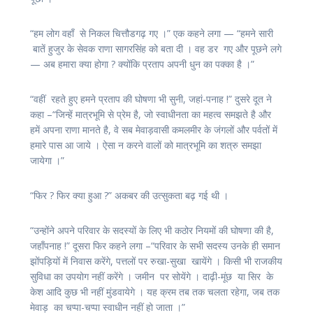
“हम लोग वहाँ से निकल चित्तौडगढ़ गए ।” एक कहने लगा — “हमने सारी
बातें हुजुर के सेवक राणा सागरसिंह को बता दी । वह डर गए और पूछने लगे
— अब हमारा क्या होगा ? क्योंकि प्रताप अपनी धुन का पक्का है ।”
“वहीं रहते हुए हमने प्रताप की घोषणा भी सुनी, जहां-पनाह !” दुसरे दूत ने
कहा –“जिन्हें मात्रभूमि से प्रेम है, जो स्वाधीनता का महत्व समझते है और
हमें अपना राणा मानते है, वे सब मेवाड़वासी कमलमीर के जंगलों और पर्वतों में
हमारे पास आ जाये । ऐसा न करने वालों को मात्रभूमि का शत्रु समझा
जायेगा ।”
“फिर ? फिर क्या हुआ ?” अकबर की उत्सुकता बढ़ गई थी ।
“उन्होंने अपने परिवार के सदस्यों के लिए भी कठोर नियमों की घोषणा की है,
जहाँपनाह !” दूसरा फिर कहने लगा –“परिवार के सभी सदस्य उनके ही समान
झोंपड़ियों में निवास करेंगे, पत्तलों पर रुखा-सुखा खायेंगे । किसी भी राजकीय
सुविधा का उपयोग नहीं करेंगे । जमीन पर सोयेंगे । दाढ़ी-मूंछ या सिर के
केश आदि कुछ भी नहीं मुंडवायेगे । यह क्रम तब तक चलता रहेगा, जब तक
मेवाड़ का चप्पा-चप्पा स्वाधीन नहीं हो जाता ।”