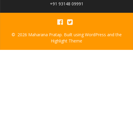
+91 93148 09991
© 2026 Maharana Pratap. Built using WordPress and the
Highlight Theme